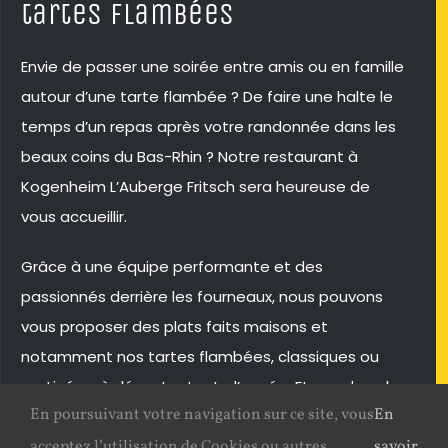
tartes flambées
Envie de passer une soirée entre amis ou en famille
autour d’une tarte flambée ? De faire une halte le
temps d’un repas après votre randonnée dans les
beaux coins du Bas-Rhin ? Notre restaurant à
Kogenheim L’Auberge Fritsch sera heureuse de
vous accueillir.
Grâce à une équipe performante et des
passionnés derrière les fourneaux, nous pouvons
vous proposer des plats faits maisons et
notamment nos tartes flambées, classiques ou
gratinées, à déguster toute l’année. Et pour les plus
En poursuivant votre navigation sur ce site, vous
En
gourmands, nous vous invitons à choisir notre
formule de tartes flambées à volonté et de venir
acceptez l’utilisation de Cookies ou autres
savoir